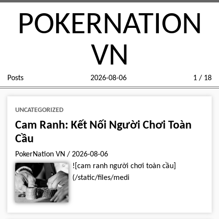
POKERNATION
VN
Posts
2026-08-06
1 / 18
UNCATEGORIZED
Cam Ranh: Kết Nối Người Chơi Toàn
Cầu
PokerNation VN
/
2026-08-06
![cam ranh người chơi toàn cầu]
(/static/files/medi