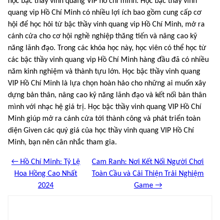
học bậc thầy vinh quang VIP hồ chí minh. Học bậc thầy vinh
quang vip Hồ Chí Minh có nhiều lợi ích bao gồm cung cấp cơ
hội để học hỏi từ bậc thầy vinh quang vip Hồ Chí Minh, mở ra
cánh cửa cho cơ hội nghề nghiệp thăng tiến và nâng cao kỹ
năng lãnh đạo. Trong các khóa học này, học viên có thể học từ
các bậc thầy vinh quang vip Hồ Chí Minh hàng đầu đã có nhiều
năm kinh nghiệm và thành tựu lớn. Học bậc thầy vinh quang
VIP Hồ Chí Minh là lựa chọn hoàn hảo cho những ai muốn xây
dựng bản thân, nâng cao kỹ năng lãnh đạo và kết nối bản thân
mình với nhạc hệ giá trị. Học bậc thầy vinh quang VIP Hồ Chí
Minh giúp mở ra cánh cửa tới thành công và phát triển toàn
diện Given các quý giá của học thầy vinh quang VIP Hồ Chí
Minh, bạn nên cân nhắc tham gia.
← Hồ Chí Minh: Tỷ Lệ
Cam Ranh: Nơi Kết Nối Người Chơi
Hoa Hồng Cao Nhất
Toàn Cầu và Cải Thiện Trải Nghiệm
2024
Game →