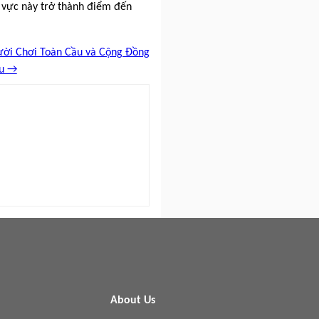
 vực này trở thành điểm đến
ời Chơi Toàn Cầu và Cộng Đồng
ầu →
About Us