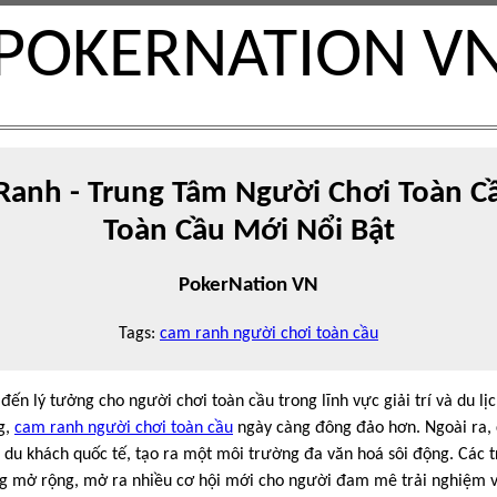
POKERNATION V
anh - Trung Tâm Người Chơi Toàn C
Toàn Cầu Mới Nổi Bật
PokerNation VN
Tags:
cam ranh người chơi toàn cầu
n lý tưởng cho người chơi toàn cầu trong lĩnh vực giải trí và du lịch
g,
cam ranh người chơi toàn cầu
ngày càng đông đảo hơn. Ngoài ra,
c du khách quốc tế, tạo ra một môi trường đa văn hoá sôi động. Các t
g mở rộng, mở ra nhiều cơ hội mới cho người đam mê trải nghiệm 