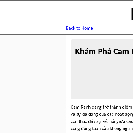
Back to Home
Khám Phá Cam R
Cam Ranh đang trở thành điểm đế
và sự đa dạng của các hoạt độn
còn thúc đẩy sự kết nối giữa cá
cộng đồng toàn cầu không ngừn