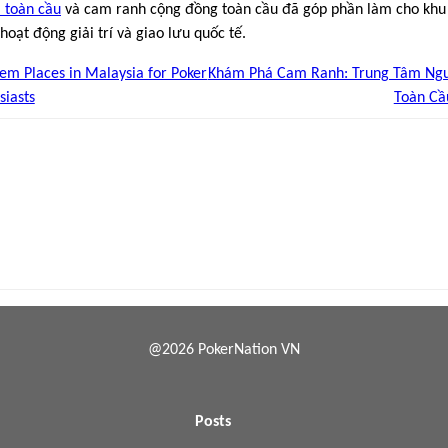
 toàn cầu
và cam ranh cộng đồng toàn cầu đã góp phần làm cho khu
oạt động giải trí và giao lưu quốc tế.
em Places in Malaysia for Poker
Khám Phá Cam Ranh: Trung Tâm Ngư
siasts
Toàn C
@2026 PokerNation VN
Posts