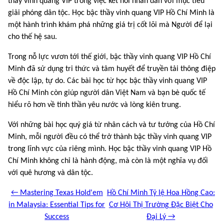
thầy vinh quang VIP trong việc kết nối nhân dân với mục tiêu
giải phóng dân tộc. Học bậc thầy vinh quang VIP Hồ Chí Minh là
một hành trình khám phá những giá trị cốt lõi mà Người để lại
cho thế hệ sau.
Trong nỗ lực vươn tới thế giới, bậc thầy vinh quang VIP Hồ Chí
Minh đã sử dụng tri thức và tâm huyết để truyền tải thông điệp
về độc lập, tự do. Các bài học từ học bậc thầy vinh quang VIP
Hồ Chí Minh còn giúp người dân Việt Nam và bạn bè quốc tế
hiểu rõ hơn về tinh thần yêu nước và lòng kiên trung.
Với những bài học quý giá từ nhân cách và tư tưởng của Hồ Chí
Minh, mỗi người đều có thể trở thành bậc thầy vinh quang VIP
trong lĩnh vực của riêng mình. Học bậc thầy vinh quang VIP Hồ
Chí Minh không chỉ là hành động, mà còn là một nghĩa vụ đối
với quê hương và dân tộc.
← Mastering Texas Hold'em
Hồ Chí Minh Tỷ lệ Hoa Hồng Cao:
in Malaysia: Essential Tips for
Cơ Hội Thị Trường Đặc Biệt Cho
Success
Đại Lý →