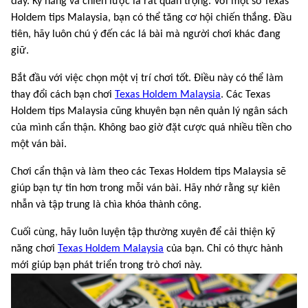
đây. Kỹ năng và chiến lược là rất quan trọng. Với một số Texas
Holdem tips Malaysia, bạn có thể tăng cơ hội chiến thắng. Đầu
tiên, hãy luôn chú ý đến các lá bài mà người chơi khác đang
giữ.
Bắt đầu với việc chọn một vị trí chơi tốt. Điều này có thể làm
thay đổi cách bạn chơi
Texas Holdem Malaysia
. Các Texas
Holdem tips Malaysia cũng khuyên bạn nên quản lý ngân sách
của mình cẩn thận. Không bao giờ đặt cược quá nhiều tiền cho
một ván bài.
Chơi cẩn thận và làm theo các Texas Holdem tips Malaysia sẽ
giúp bạn tự tin hơn trong mỗi ván bài. Hãy nhớ rằng sự kiên
nhẫn và tập trung là chìa khóa thành công.
Cuối cùng, hãy luôn luyện tập thường xuyên để cải thiện kỹ
năng chơi
Texas Holdem Malaysia
của bạn. Chỉ có thực hành
mới giúp bạn phát triển trong trò chơi này.