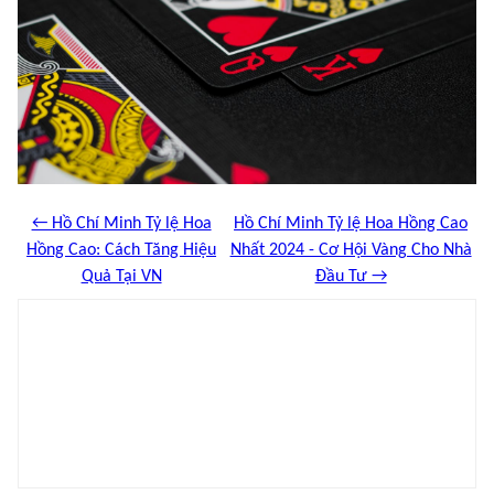
← Hồ Chí Minh Tỷ lệ Hoa
Hồ Chí Minh Tỷ lệ Hoa Hồng Cao
Hồng Cao: Cách Tăng Hiệu
Nhất 2024 - Cơ Hội Vàng Cho Nhà
Quả Tại VN
Đầu Tư →