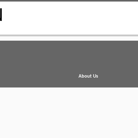
N
About Us