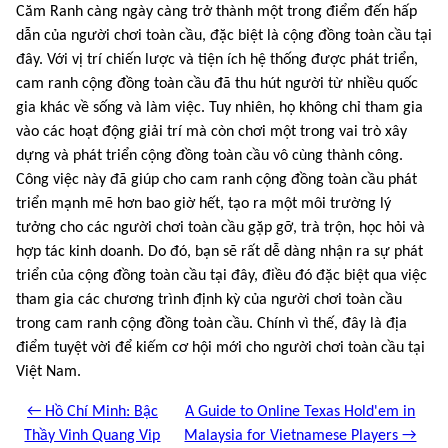
Căm Ranh càng ngày càng trở thành một trong điểm đến hấp
dẫn của người chơi toàn cầu, đặc biệt là cộng đồng toàn cầu tại
đây. Với vị trí chiến lược và tiện ích hệ thống được phát triển,
cam ranh cộng đồng toàn cầu đã thu hút người từ nhiều quốc
gia khác về sống và làm việc. Tuy nhiên, họ không chỉ tham gia
vào các hoạt động giải trí mà còn chơi một trong vai trò xây
dựng và phát triển cộng đồng toàn cầu vô cùng thành công.
Công việc này đã giúp cho cam ranh cộng đồng toàn cầu phát
triển mạnh mẽ hơn bao giờ hết, tạo ra một môi trường lý
tưởng cho các người chơi toàn cầu gặp gỡ, trà trộn, học hỏi và
hợp tác kinh doanh. Do đó, bạn sẽ rất dễ dàng nhận ra sự phát
triển của cộng đồng toàn cầu tại đây, điều đó đặc biệt qua việc
tham gia các chương trình định kỳ của người chơi toàn cầu
trong cam ranh cộng đồng toàn cầu. Chính vì thế, đây là địa
điểm tuyệt vời để kiếm cơ hội mới cho người chơi toàn cầu tại
Việt Nam.
← Hồ Chí Minh: Bậc
A Guide to Online Texas Hold'em in
Thầy Vinh Quang Vip
Malaysia for Vietnamese Players →